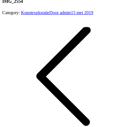
IMG_2554
Category:
Kunstexploratie
Door
admin
15 mei 2019
Album
navigation