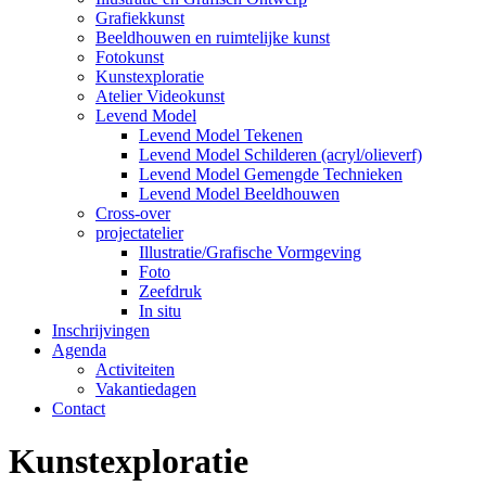
Grafiekkunst
Beeldhouwen en ruimtelijke kunst
Fotokunst
Kunstexploratie
Atelier Videokunst
Levend Model
Levend Model Tekenen
Levend Model Schilderen (acryl/olieverf)
Levend Model Gemengde Technieken
Levend Model Beeldhouwen
Cross-over
projectatelier
Illustratie/Grafische Vormgeving
Foto
Zeefdruk
In situ
Inschrijvingen
Agenda
Activiteiten
Vakantiedagen
Contact
Kunstexploratie