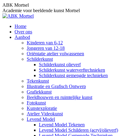
Skip
ABK Mortsel
to
Academie voor beeldende kunst Mortsel
content
Home
Over ons
Aanbod
Kinderen van 6-12
Jongeren van 12-18
Oriëntatie atelier volwassenen
Schilderkunst
Schilderkunst olieverf
Schilderkunst waterverftechnieken
Schilderkunst gemengde technieken
Tekenkunst
Illustratie en Grafisch Ontwerp
Grafiekkunst
Beeldhouwen en ruimtelijke kunst
Fotokunst
Kunstexploratie
Atelier Videokunst
Levend Model
Levend Model Tekenen
Levend Model Schilderen (acryl/olieverf)
Levend Model Gemengde Technieken