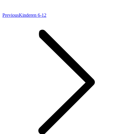
Previous
Previous
Kinderen 6-12
album: