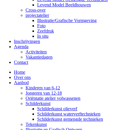
Levend Model Beeldhouwen
Cross-over
projectatelier
Illustratie/Grafische Vormgeving
Foto
Zeefdruk
In situ
Inschrijvingen
Agenda
Activiteiten
Vakantiedagen
Contact
Home
Over ons
Aanbod
Kinderen van 6-12
Jongeren van 12-18
Oriëntatie atelier volwassenen
Schilderkunst
Schilderkunst olieverf
Schilderkunst waterverftechnieken
Schilderkunst gemengde technieken
Tekenkunst
Illustratie en Grafisch Ontwerp