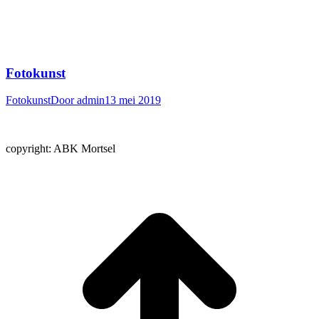
Fotokunst
Fotokunst
Door
admin
13 mei 2019
copyright: ABK Mortsel
t
T