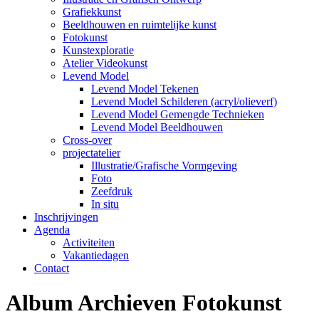
Grafiekkunst
Beeldhouwen en ruimtelijke kunst
Fotokunst
Kunstexploratie
Atelier Videokunst
Levend Model
Levend Model Tekenen
Levend Model Schilderen (acryl/olieverf)
Levend Model Gemengde Technieken
Levend Model Beeldhouwen
Cross-over
projectatelier
Illustratie/Grafische Vormgeving
Foto
Zeefdruk
In situ
Inschrijvingen
Agenda
Activiteiten
Vakantiedagen
Contact
Album Archieven
Fotokunst