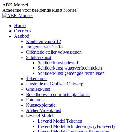
Skip
ABK Mortsel
to
Academie voor beeldende kunst Mortsel
content
Home
Over ons
Aanbod
Kinderen van 6-12
Jongeren van 12-18
Oriëntatie atelier volwassenen
Schilderkunst
Schilderkunst olieverf
Schilderkunst waterverftechnieken
Schilderkunst gemengde technieken
Tekenkunst
Illustratie en Grafisch Ontwerp
Grafiekkunst
Beeldhouwen en ruimtelijke kunst
Fotokunst
Kunstexploratie
Atelier Videokunst
Levend Model
Levend Model Tekenen
Levend Model Schilderen (acryl/olieverf)
Levend Model Gemengde Technieken