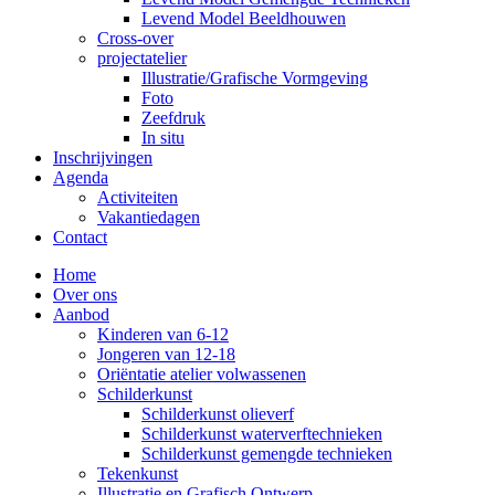
Levend Model Beeldhouwen
Cross-over
projectatelier
Illustratie/Grafische Vormgeving
Foto
Zeefdruk
In situ
Inschrijvingen
Agenda
Activiteiten
Vakantiedagen
Contact
Home
Over ons
Aanbod
Kinderen van 6-12
Jongeren van 12-18
Oriëntatie atelier volwassenen
Schilderkunst
Schilderkunst olieverf
Schilderkunst waterverftechnieken
Schilderkunst gemengde technieken
Tekenkunst
Illustratie en Grafisch Ontwerp